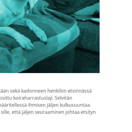
tkään sekä kadonneen henkilön etsinnässä
ittu koiraharrastuslaji. Selvitän
ääritellessä ihmisen jäljen kulkusuuntaa.
ille, että jäljen seuraaminen johtaa etsityn