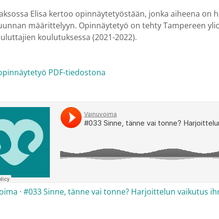
aksossa Elisa kertoo opinnäytetyöstään, jonka aiheena on ha
uunnan määrittelyyn. Opinnäytetyö on tehty Tampereen ylio
uluttajien koulutuksessa (2021-2022).
 opinnäytetyö PDF-tiedostona
voima
·
#033 Sinne, tänne vai tonne? Harjoittelun vaikutus i