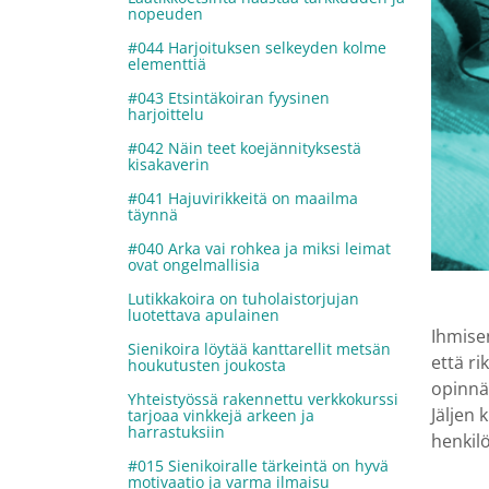
nopeuden
#044 Harjoituksen selkeyden kolme
elementtiä
#043 Etsintäkoiran fyysinen
harjoittelu
#042 Näin teet koejännityksestä
kisakaverin
#041 Hajuvirikkeitä on maailma
täynnä
#040 Arka vai rohkea ja miksi leimat
ovat ongelmallisia
Lutikkakoira on tuholaistorjujan
luotettava apulainen
Ihmise
Sienikoira löytää kanttarellit metsän
että ri
houkutusten joukosta
opinnäy
Yhteistyössä rakennettu verkkokurssi
Jäljen 
tarjoaa vinkkejä arkeen ja
harrastuksiin
henkil
#015 Sienikoiralle tärkeintä on hyvä
motivaatio ja varma ilmaisu