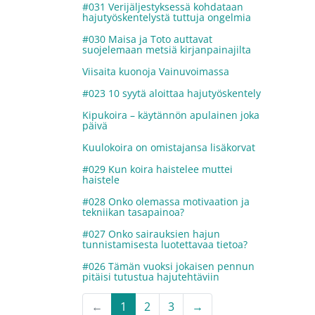
#031 Verijäljestyksessä kohdataan
hajutyöskentelystä tuttuja ongelmia
#030 Maisa ja Toto auttavat
suojelemaan metsiä kirjanpainajilta
Viisaita kuonoja Vainuvoimassa
#023 10 syytä aloittaa hajutyöskentely
Kipukoira – käytännön apulainen joka
päivä
Kuulokoira on omistajansa lisäkorvat
#029 Kun koira haistelee muttei
haistele
#028 Onko olemassa motivaation ja
tekniikan tasapainoa?
#027 Onko sairauksien hajun
tunnistamisesta luotettavaa tietoa?
#026 Tämän vuoksi jokaisen pennun
pitäisi tutustua hajutehtäviin
←
1
2
3
→