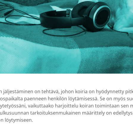
n jäljestäminen on tehtävä, johon koiria on hyödynnetty pi
kospaikalta paenneen henkilön löytämisessä. Se on myös suos
tetyössäni, vaikuttaako harjoittelu koiran toimintaan sen m
kulkusuunnan tarkoituksenmukainen määrittely on edellytys s
ön löytymiseen.