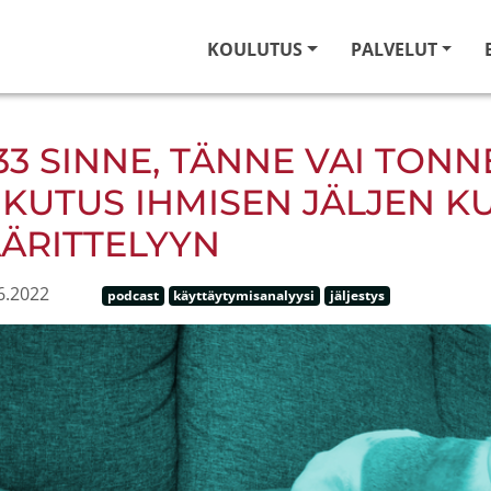
KOULUTUS
PALVELUT
33 SINNE, TÄNNE VAI TON
IKUTUS IHMISEN JÄLJEN 
ÄRITTELYYN
6.2022
podcast
käyttäytymisanalyysi
jäljestys