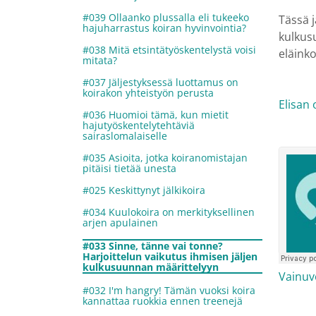
#039 Ollaanko plussalla eli tukeeko
Tässä j
hajuharrastus koiran hyvinvointia?
kulkus
#038 Mitä etsintätyöskentelystä voisi
eläinko
mitata?
#037 Jäljestyksessä luottamus on
koirakon yhteistyön perusta
Elisan
#036 Huomioi tämä, kun mietit
hajutyöskentelytehtäviä
sairaslomalaiselle
#035 Asioita, jotka koiranomistajan
pitäisi tietää unesta
#025 Keskittynyt jälkikoira
#034 Kuulokoira on merkityksellinen
arjen apulainen
#033 Sinne, tänne vai tonne?
Harjoittelun vaikutus ihmisen jäljen
kulkusuunnan määrittelyyn
Vainu
#032 I'm hangry! Tämän vuoksi koira
kannattaa ruokkia ennen treenejä