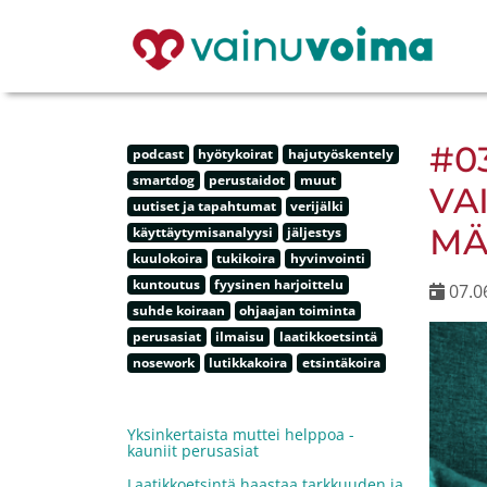
#0
podcast
hyötykoirat
hajutyöskentely
smartdog
perustaidot
muut
VA
uutiset ja tapahtumat
verijälki
MÄ
käyttäytymisanalyysi
jäljestys
kuulokoira
tukikoira
hyvinvointi
kuntoutus
fyysinen harjoittelu
07.0
suhde koiraan
ohjaajan toiminta
perusasiat
ilmaisu
laatikkoetsintä
nosework
lutikkakoira
etsintäkoira
Yksinkertaista muttei helppoa -
kauniit perusasiat
Laatikkoetsintä haastaa tarkkuuden ja