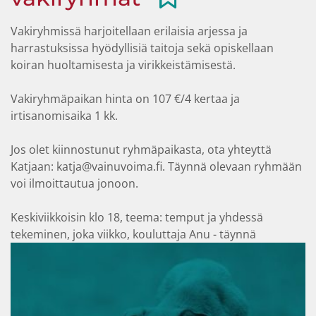
Vakiryhmissä harjoitellaan erilaisia arjessa ja
harrastuksissa hyödyllisiä taitoja sekä opiskellaan
koiran huoltamisesta ja virikkeistämisestä.
Vakiryhmäpaikan hinta on 107 €/4 kertaa ja
irtisanomisaika 1 kk.
Jos olet kiinnostunut ryhmäpaikasta, ota yhteyttä
Katjaan: katja@vainuvoima.fi. Täynnä olevaan ryhmään
voi ilmoittautua jonoon.
Keskiviikkoisin klo 18, teema: temput ja yhdessä
tekeminen, joka viikko, kouluttaja Anu - täynnä