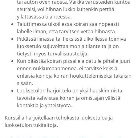
tai auton oven raosta. Vaikka varusteiden kuntoa
seuraisi, voi hihnan lukko kuitenkin pettää
yllättävässä tilanteessa.
Taluttimessa ulkoillessa koiran saa nopeasti
lähelle ilman, että tarvitsee vetää hihnasta.
Pitkässä liinassa tai fleksissä ulkoillessa toimiva
luoksetulo sujuvoittaa monia tilanteita ja on
tietysti myös turvallisuustekijä.
Kun päästää koiran pissalle aidatulle pihalle juuri
ennen nukkumaanmenoa, ei tarvitse keksiä
erilaisia keinoja koiran houkuttelemiseksi takaisin
sisään.
Luoksetulon harjoittelu on yksi hauskimmista
tavoista vahvistaa koiran ja omistajan välistä
kontaktia ja yhteistyötä.
Kurssilla harjoitellaan tehokasta luoksetuloa ja
luoksetulon tukitaitoja.