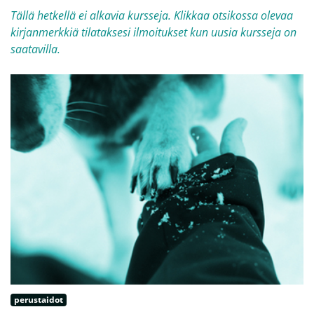
Tällä hetkellä ei alkavia kursseja. Klikkaa otsikossa olevaa
kirjanmerkkiä tilataksesi ilmoitukset kun uusia kursseja on
saatavilla.
perustaidot