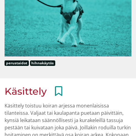
perustaidot
hihnakäytös
Käsittely
Käsittely toistuu koiran arjessa monenlaisissa
tilanteissa. Valjaat tai kaulapanta puetaan päivittäin,
kynsiä leikataan säännöllisesti ja kurakeleillä tassuja
pestään tai kuivataan joka päivä. Joillakin roduilla turkin
hoitaminen on merkittävä osa koiran arkea. Kokonaan