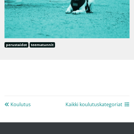
perustaidot
teematunnit
Koulutus
Kaikki koulutuskategoriat