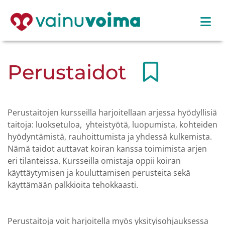
Perustaidot
Perustaitojen kursseilla harjoitellaan arjessa hyödyllisiä
taitoja: luoksetuloa, yhteistyötä, luopumista, kohteiden
hyödyntämistä, rauhoittumista ja yhdessä kulkemista.
Nämä taidot auttavat koiran kanssa toimimista arjen
eri tilanteissa. Kursseilla omistaja oppii koiran
käyttäytymisen ja kouluttamisen perusteita sekä
käyttämään palkkioita tehokkaasti.
Perustaitoja voit harjoitella myös yksityisohjauksessa