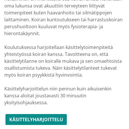
oma lukunsa ovat akuuttiin terveyteen liittyvät
toimenpiteet kuten haavanhoito tai silmätippojen
laittaminen. Koiran kuntoutukseen tai harrastuskoiran
perushuoltoon kuuluvat myös fysioterapia- ja
hierontakäynnit.
Koulutuksessa harjoitellaan käsittelytoimenpiteitä
yhteistyössä koiran kanssa. Tavoitteena on, että
käsittelytilanne on koiralle mukava ja sen omaehtoista
osallistumista tukeva. Näin käsittelytilanteet tukevat
myös koiran psyykkistä hyvinvointia.
Käsittelyharjoittelun niin pennun kuin aikuisenkin
kanssa aloitat joustavasti 30 minuutin
yksityisohjauksessa.
KÄSITTELYHARJOITTELU