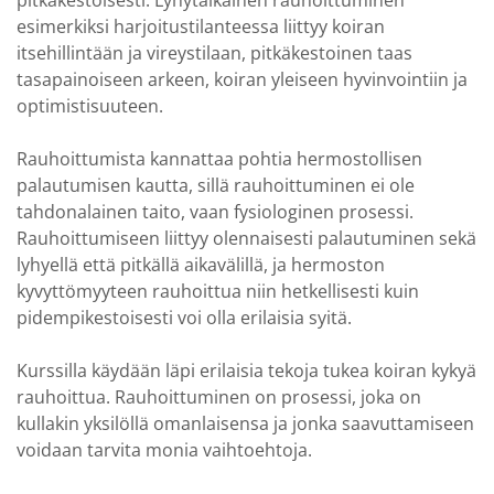
pitkäkestoisesti. Lyhytaikainen rauhoittuminen
esimerkiksi harjoitustilanteessa liittyy koiran
itsehillintään ja vireystilaan, pitkäkestoinen taas
tasapainoiseen arkeen, koiran yleiseen hyvinvointiin ja
optimistisuuteen.
Rauhoittumista kannattaa pohtia hermostollisen
palautumisen kautta, sillä rauhoittuminen ei ole
tahdonalainen taito, vaan fysiologinen prosessi.
Rauhoittumiseen liittyy olennaisesti palautuminen sekä
lyhyellä että pitkällä aikavälillä, ja hermoston
kyvyttömyyteen rauhoittua niin hetkellisesti kuin
pidempikestoisesti voi olla erilaisia syitä.
Kurssilla käydään läpi erilaisia tekoja tukea koiran kykyä
rauhoittua. Rauhoittuminen on prosessi, joka on
kullakin yksilöllä omanlaisensa ja jonka saavuttamiseen
voidaan tarvita monia vaihtoehtoja.