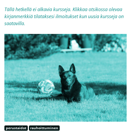
Tällä hetkellä ei alkavia kursseja. Klikkaa otsikossa olevaa
kirjanmerkkiä tilataksesi ilmoitukset kun uusia kursseja on
saatavilla.
perustaidot
rauhoittuminen