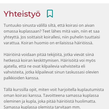
Yhteistyö
Tuntuuko sinusta välillä siltä, että koirasi on aivan
omassa kuplassaan? Teet lähes mitä vain, niin et saa
yhteyttä. Jos soittaisit koirallesi, niin puhelin tuuttaisi
varattua. Koiran huomio on erilaisissa häiriöissä.
Häiriöinä voidaan pitää tekijöitä, jotka vievät siinä
hetkessä koiran keskittymisen. Häirisöitä voi myös
ajatella, että ne ovat kilpailevia vahvisteita eli
vahvisteita, jotka kilpailevat sinun taskussasi olevien
palkkioiden kanssa.
Tällä kurssilla opit, miten voit harjoitella kuplautumista
oman koirasi kanssa. Tavoitteena samassa kuplassa
oleminen ja kupla, joka pitää häiriöistä huolimatta.
Samassa kuplassa olemista tarvitaan mm.