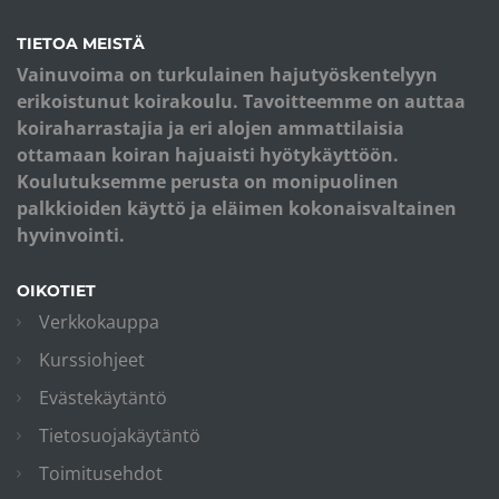
TIETOA MEISTÄ
Vainuvoima on turkulainen hajutyöskentelyyn
erikoistunut koirakoulu. Tavoitteemme on auttaa
koiraharrastajia ja eri alojen ammattilaisia
ottamaan koiran hajuaisti hyötykäyttöön.
Koulutuksemme perusta on monipuolinen
palkkioiden käyttö ja eläimen kokonaisvaltainen
hyvinvointi.
OIKOTIET
Verkkokauppa
Kurssiohjeet
Evästekäytäntö
Tietosuojakäytäntö
Toimitusehdot