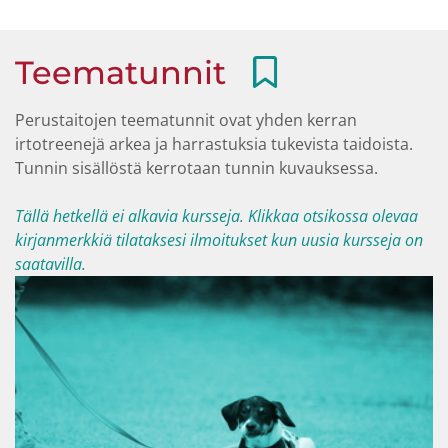
Teematunnit
Perustaitojen teematunnit ovat yhden kerran
irtotreenejä arkea ja harrastuksia tukevista taidoista.
Tunnin sisällöstä kerrotaan tunnin kuvauksessa.
Tällä hetkellä ei alkavia kursseja. Klikkaa otsikossa olevaa
kirjanmerkkiä tilataksesi ilmoitukset kun uusia kursseja on
saatavilla.