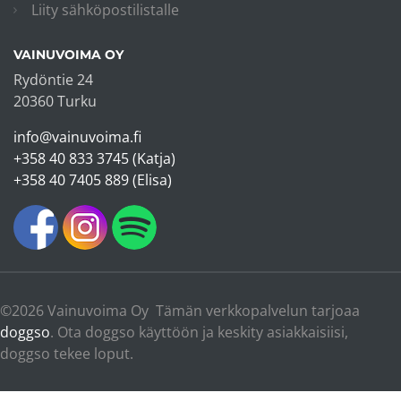
Liity sähköpostilistalle
VAINUVOIMA OY
Rydöntie 24
20360 Turku
info@vainuvoima.fi
+358 40 833 3745 (Katja)
+358 40 7405 889 (Elisa)
©2026 Vainuvoima Oy Tämän verkkopalvelun tarjoaa
doggso
. Ota doggso käyttöön ja keskity asiakkaisiisi,
doggso tekee loput.