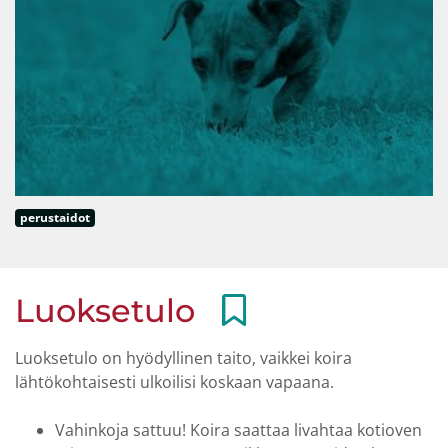
perustaidot
Luoksetulo
Luoksetulo on hyödyllinen taito, vaikkei koira
lähtökohtaisesti ulkoilisi koskaan vapaana.
Vahinkoja sattuu! Koira saattaa livahtaa kotioven