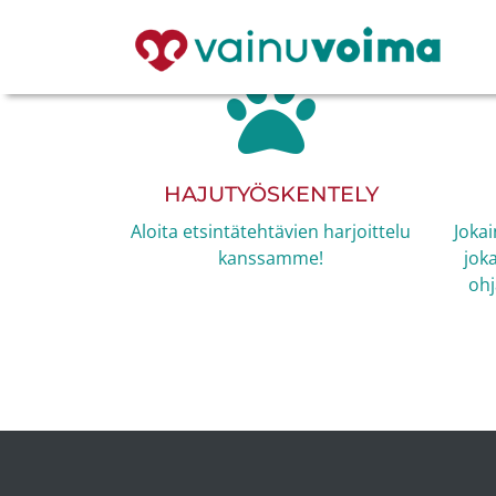
HAJUTYÖSKENTELY
Aloita etsintätehtävien harjoittelu
Jokai
kanssamme!
jok
ohj