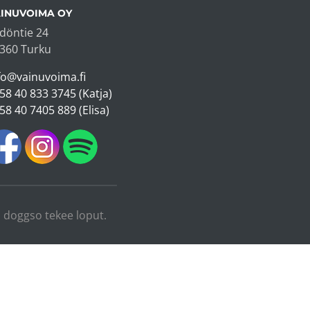
INUVOIMA OY
döntie 24
360 Turku
fo@vainuvoima.fi
58 40 833 3745 (Katja)
58 40 7405 889 (Elisa)
i, doggso tekee loput.