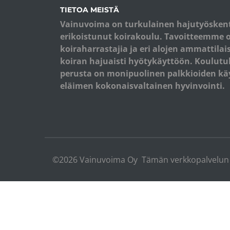
TIETOA MEISTÄ
Vainuvoima on turkulainen hajutyösken
erikoistunut koirakoulu. Tavoitteemme 
koiraharrastajia ja eri alojen ammattila
koiran hajuaisti hyötykäyttöön. Koulu
perusta on monipuolinen palkkioiden käy
eläimen kokonaisvaltainen hyvinvointi.
©2026 Vainuvoima Oy Tämän verkkopalvelun