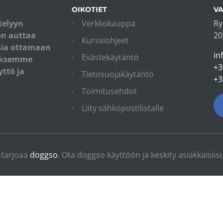
OIKOTIET
VA
telyyn
Verkkokauppa
Ry
on auttaa
20
Kurssiohjeet
isia ottamaan
in
Evästekäytäntö
tuksemme
+3
ttö ja
Tietosuojakäytäntö
+3
Toimitusehdot
Liity sähköpostilistalle
 tarjoaa
doggso
. Ota doggso käyttöön ja keskity asiakkaisiis