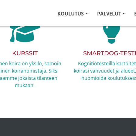
KOULUTUS
PALVELUT
KURSSIT
SMARTDOG-TESTI
nen koira on yksilö, samoin
Kognitiotesteillä kartoite
ainen koiranomistaja. Siksi
koirasi vahvuudet ja alueet,
aamme jokaista tilanteen
huomioida koulutukses
mukaan.