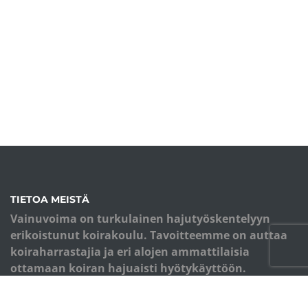
TIETOA MEISTÄ
Vainuvoima on turkulainen hajutyöskentelyyn
erikoistunut koirakoulu. Tavoitteemme on auttaa
koiraharrastajia ja eri alojen ammattilaisia
ottamaan koiran hajuaisti hyötykäyttöön.
Koulutuksemme perusta on monipuolinen
palkkioiden käyttö ja eläimen kokonaisvaltainen