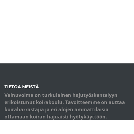
TIETOA MEISTÄ
Vainuvoima on turkulainen hajutyöskentelyyn
erikoistunut koirakoulu. Tavoitteemme on auttaa
koiraharrastajia ja eri alojen ammattilaisia
ottamaan koiran hajuaisti hyötykäyttöön.
Koulutuksemme perusta on monipuolinen
palkkioiden käyttö ja eläimen kokonaisvaltainen