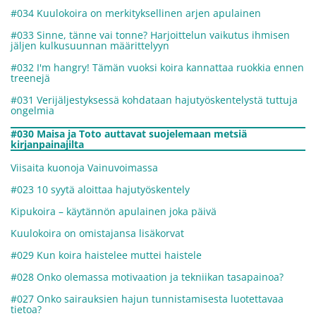
#034 Kuulokoira on merkityksellinen arjen apulainen
#033 Sinne, tänne vai tonne? Harjoittelun vaikutus ihmisen
jäljen kulkusuunnan määrittelyyn
#032 I'm hangry! Tämän vuoksi koira kannattaa ruokkia ennen
treenejä
#031 Verijäljestyksessä kohdataan hajutyöskentelystä tuttuja
ongelmia
#030 Maisa ja Toto auttavat suojelemaan metsiä
kirjanpainajilta
Viisaita kuonoja Vainuvoimassa
#023 10 syytä aloittaa hajutyöskentely
Kipukoira – käytännön apulainen joka päivä
Kuulokoira on omistajansa lisäkorvat
#029 Kun koira haistelee muttei haistele
#028 Onko olemassa motivaation ja tekniikan tasapainoa?
#027 Onko sairauksien hajun tunnistamisesta luotettavaa
tietoa?