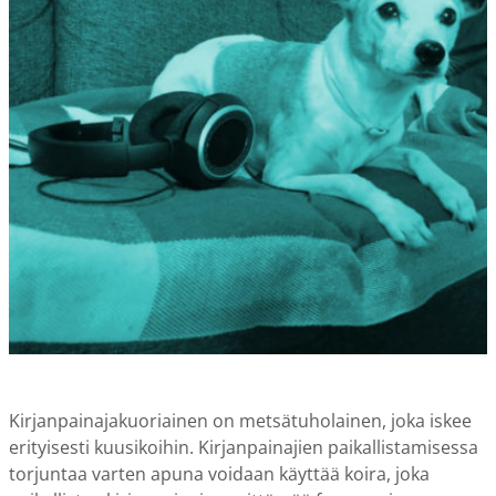
Kirjanpainajakuoriainen on metsätuholainen, joka iskee
erityisesti kuusikoihin. Kirjanpainajien paikallistamisessa
torjuntaa varten apuna voidaan käyttää koira, joka