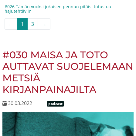
#026 Tämän vuoksi jokaisen pennun pitäisi tutustua
hajutehtäviin
←
1
3
→
#030 MAISA JA TOTO
AUTTAVAT SUOJELEMAAN
METSIÄ
KIRJANPAINAJILTA
30.03.2022
podcast