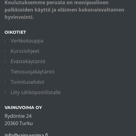
Koulutuksemme perusta on monipuolinen
palkkioiden käyttö ja eläimen kokonaisvaltainen
hyvinvointi.
OIKOTIET
Verkkokauppa
Kurssiohjeet
Evästekäytäntö
Tietosuojakäytäntö
Toimitusehdot
Liity sähköpostilistalle
VAINUVOIMA OY
Rydöntie 24
20360 Turku
info@vainuvoima.fi