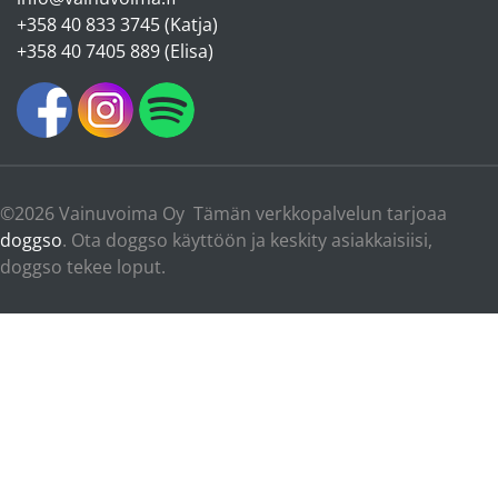
+358 40 833 3745 (Katja)
+358 40 7405 889 (Elisa)
©2026 Vainuvoima Oy Tämän verkkopalvelun tarjoaa
doggso
. Ota doggso käyttöön ja keskity asiakkaisiisi,
doggso tekee loput.