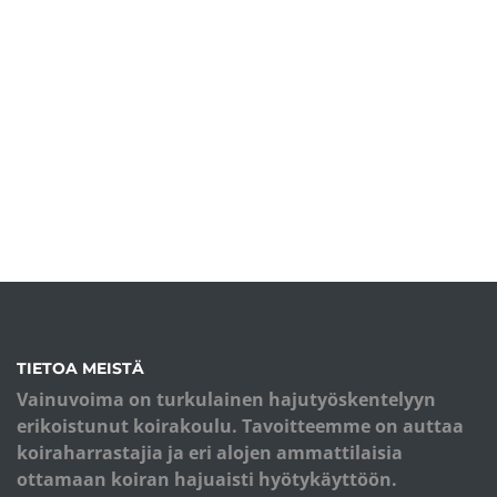
TIETOA MEISTÄ
Vainuvoima on turkulainen hajutyöskentelyyn
erikoistunut koirakoulu. Tavoitteemme on auttaa
koiraharrastajia ja eri alojen ammattilaisia
ottamaan koiran hajuaisti hyötykäyttöön.