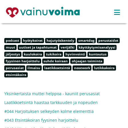
podcast
hyötykoirat
hajutyöskentely
smartdog
perustaidot
muut
uutiset ja tapahtumat
verijälki
käyttäytymisanalyysi
jäljestys
kuulokoira
tukikoira
hyvinvointi
kuntoutus
fyysinen harjoittelu
suhde koiraan
ohjaajan toiminta
perusasiat
ilmaisu
laatikkoetsintä
nosework
lutikkakoira
etsintäkoira
Yksinkertaista muttei helppoa - kauniit perusasiat
Laatikkoetsintä haastaa tarkkuuden ja nopeuden
#044 Harjoituksen selkeyden kolme elementtiä
#043 Etsintäkoiran fyysinen harjoittelu