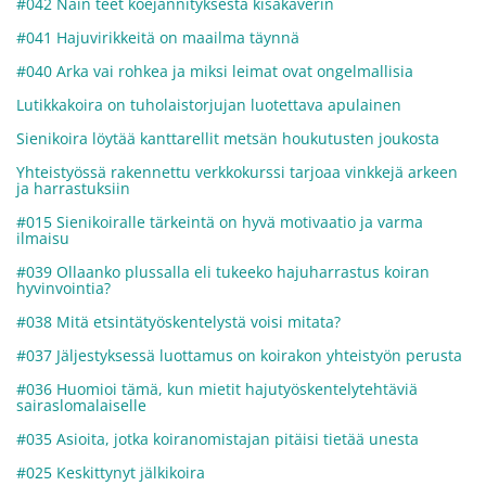
#042 Näin teet koejännityksestä kisakaverin
#041 Hajuvirikkeitä on maailma täynnä
#040 Arka vai rohkea ja miksi leimat ovat ongelmallisia
Lutikkakoira on tuholaistorjujan luotettava apulainen
Sienikoira löytää kanttarellit metsän houkutusten joukosta
Yhteistyössä rakennettu verkkokurssi tarjoaa vinkkejä arkeen
ja harrastuksiin
#015 Sienikoiralle tärkeintä on hyvä motivaatio ja varma
ilmaisu
#039 Ollaanko plussalla eli tukeeko hajuharrastus koiran
hyvinvointia?
#038 Mitä etsintätyöskentelystä voisi mitata?
#037 Jäljestyksessä luottamus on koirakon yhteistyön perusta
#036 Huomioi tämä, kun mietit hajutyöskentelytehtäviä
sairaslomalaiselle
#035 Asioita, jotka koiranomistajan pitäisi tietää unesta
#025 Keskittynyt jälkikoira