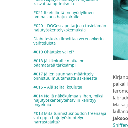
kasvattaa optimismia
#021 Itsehillintä on hyödyllinen
ominaisuus hajukoiralle
#020 – DOGescape tarjoaa tosielämän
hajutyöskentelykokemuksia
Diabeteskoira ilmoittaa verensokerin
vaihteluista
#019 Ohjatako vai ei?
#018 Jälkikoiralle matka on
päämäärää tärkeämpi
#017 Jäljen suunnan määrittely
Kirjanp
onnistuu muutamasta askeleesta
paikall
#016 – Älä selitä, kouluta!
feromon
#014 Neljä näkökulmaa siihen, miksi
labrad
hajutyöskentelytehtäviin kehittyy
Maisa j
ongelmia
kullan
#013 Mitä tunnistusnoudon treenaaja
voi oppia hajutyöskentelyn
Jaksoon
harrastajalta?
Sniffe