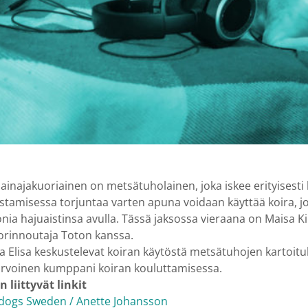
ainajakuoriainen on metsätuholainen, joka iskee erityisesti 
istamisessa torjuntaa varten apuna voidaan käyttää koira, jo
ia hajuaistinsa avulla. Tässä jaksossa vieraana on Maisa Kin
orinnoutaja Toton kanssa.
a Elisa keskustelevat koiran käytöstä metsätuhojen kartoituk
arvoinen kumppani koiran kouluttamisessa.
 liittyvät linkit
rdogs Sweden / Anette Johansson