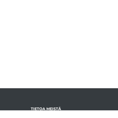
TIETOA MEISTÄ
Vainuvoima on turkulainen hajutyösken