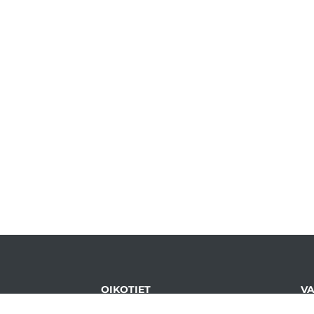
OIKOTIET
VA
telyyn
Verkkokauppa
Ry