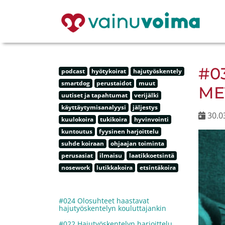
#0
podcast
hyötykoirat
hajutyöskentely
smartdog
perustaidot
muut
ME
uutiset ja tapahtumat
verijälki
käyttäytymisanalyysi
jäljestys
30.0
kuulokoira
tukikoira
hyvinvointi
kuntoutus
fyysinen harjoittelu
suhde koiraan
ohjaajan toiminta
perusasiat
ilmaisu
laatikkoetsintä
nosework
lutikkakoira
etsintäkoira
#024 Olosuhteet haastavat
hajutyöskentelyn kouluttajankin
#022 Hajutyöskentelyn harjoittelu