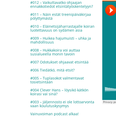
#012 – Vaikuttavatko ohjaajan
ennakkotiedot etsintätyöskentelyyn?
#011 – Näin estät treenipäiväkirjaa
pölyttymästä
#010 – Eläinetsijäharrastajalle koiran
luotettavuus on sydämen asia
#009 – Huikea hajumuisti – uhka ja
mahdollisuus
#008 – Hukkakoira voi auttaa
susialueella monin tavoin
#007 Odotukset ohjaavat etsintää
#006 Tiedätkö, mitä etsit?
#005 – Tuplasokot valmentavat
tosietsintään
#004 Clever Hans – löysikö kätkön
koirasi vai sinä?
#003 – Jäljennosto ei ole lottoarvonta
vaan koulutuskysymys
Vainuvoiman podcast alkaa!