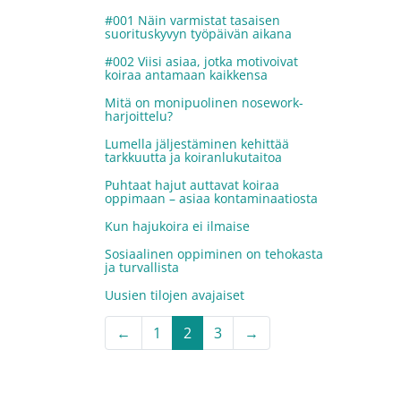
#001 Näin varmistat tasaisen
suorituskyvyn työpäivän aikana
#002 Viisi asiaa, jotka motivoivat
koiraa antamaan kaikkensa
Mitä on monipuolinen nosework-
harjoittelu?
Lumella jäljestäminen kehittää
tarkkuutta ja koiranlukutaitoa
Puhtaat hajut auttavat koiraa
oppimaan – asiaa kontaminaatiosta
Kun hajukoira ei ilmaise
Sosiaalinen oppiminen on tehokasta
ja turvallista
Uusien tilojen avajaiset
←
1
2
3
→