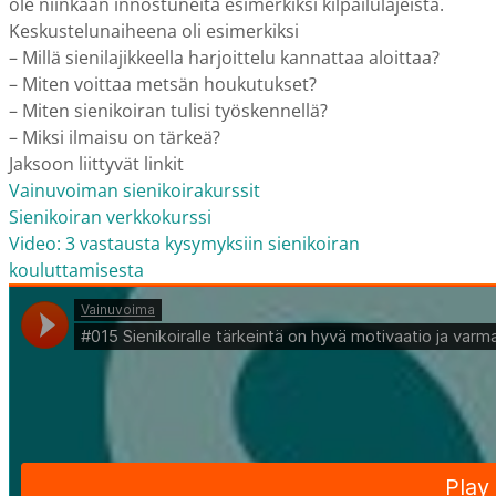
ole niinkään innostuneita esimerkiksi kilpailulajeista.
Keskustelunaiheena oli esimerkiksi
– Millä sienilajikkeella harjoittelu kannattaa aloittaa?
– Miten voittaa metsän houkutukset?
– Miten sienikoiran tulisi työskennellä?
– Miksi ilmaisu on tärkeä?
Jaksoon liittyvät linkit
Vainuvoiman sienikoirakurssit
Sienikoiran verkkokurssi
Video: 3 vastausta kysymyksiin sienikoiran
kouluttamisesta