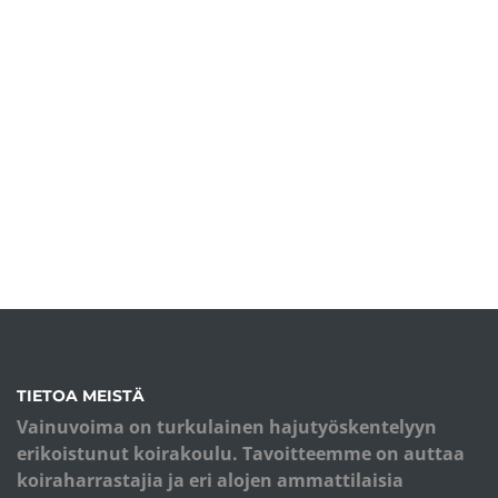
TIETOA MEISTÄ
Vainuvoima on turkulainen hajutyöskentelyyn
erikoistunut koirakoulu. Tavoitteemme on auttaa
koiraharrastajia ja eri alojen ammattilaisia