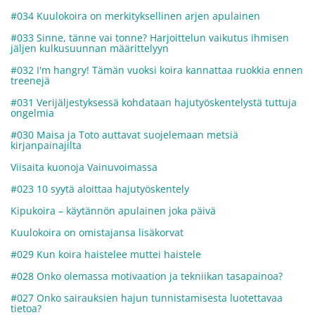
#034 Kuulokoira on merkityksellinen arjen apulainen
#033 Sinne, tänne vai tonne? Harjoittelun vaikutus ihmisen
jäljen kulkusuunnan määrittelyyn
#032 I'm hangry! Tämän vuoksi koira kannattaa ruokkia ennen
treenejä
#031 Verijäljestyksessä kohdataan hajutyöskentelystä tuttuja
ongelmia
#030 Maisa ja Toto auttavat suojelemaan metsiä
kirjanpainajilta
Viisaita kuonoja Vainuvoimassa
#023 10 syytä aloittaa hajutyöskentely
Kipukoira – käytännön apulainen joka päivä
Kuulokoira on omistajansa lisäkorvat
#029 Kun koira haistelee muttei haistele
#028 Onko olemassa motivaation ja tekniikan tasapainoa?
#027 Onko sairauksien hajun tunnistamisesta luotettavaa
tietoa?