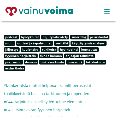
podcast
hyötykoirat
hajutyöskentely
smartdog
perustaidot
muut
uutiset ja tapahtumat
verijälki
käyttäytymisanalyysi
jäljestys
kuulokoira
tukikoira
hyvinvointi
kuntoutus
fyysinen harjoittelu
suhde koiraan
ohjaajan toiminta
perusasiat
ilmaisu
laatikkoetsintä
nosework
lutikkakoira
etsintäkoira
Yksinkertaista muttei helppoa - kauniit perusasiat
Laatikkoetsintä haastaa tarkkuuden ja nopeuden
#044 Harjoituksen selkeyden kolme elementtiä
#043 Etsintäkoiran fyysinen harjoittelu