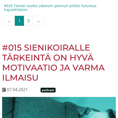
#026 Tämän vuoksi jokaisen pennun pitäisi tutustua
hajutehtäviin
←
1
3
→
#015 SIENIKOIRALLE
TÄRKEINTÄ ON HYVÄ
MOTIVAATIO JA VARMA
ILMAISU
07.04.2021
podcast