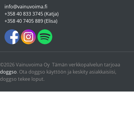
info@vainuvoima.fi
+358 40 833 3745 (Katja)
+358 40 7405 889 (Elisa)
©2026 Vainuvoima Oy Tämän verkkopalvelun tarjoaa
doggso
. Ota doggso käyttöön ja keskity asiakkaisiisi,
doggso tekee loput.