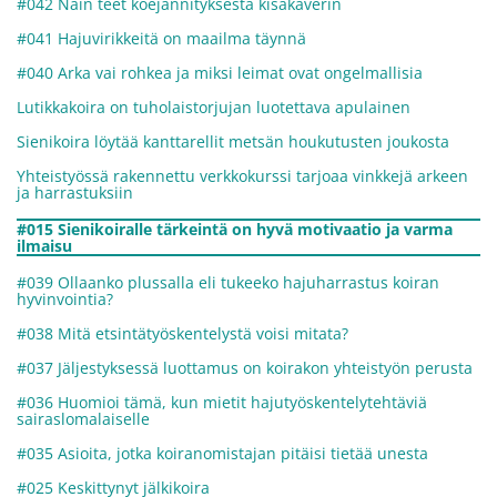
#042 Näin teet koejännityksestä kisakaverin
#041 Hajuvirikkeitä on maailma täynnä
#040 Arka vai rohkea ja miksi leimat ovat ongelmallisia
Lutikkakoira on tuholaistorjujan luotettava apulainen
Sienikoira löytää kanttarellit metsän houkutusten joukosta
Yhteistyössä rakennettu verkkokurssi tarjoaa vinkkejä arkeen
ja harrastuksiin
#015 Sienikoiralle tärkeintä on hyvä motivaatio ja varma
ilmaisu
#039 Ollaanko plussalla eli tukeeko hajuharrastus koiran
hyvinvointia?
#038 Mitä etsintätyöskentelystä voisi mitata?
#037 Jäljestyksessä luottamus on koirakon yhteistyön perusta
#036 Huomioi tämä, kun mietit hajutyöskentelytehtäviä
sairaslomalaiselle
#035 Asioita, jotka koiranomistajan pitäisi tietää unesta
#025 Keskittynyt jälkikoira