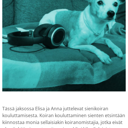
Tässä jaksossa Elisa ja Anna juttelevat sienikoiran
kouluttamisesta. Koiran kouluttaminen sienten etsintään
kiinnostaa monia sellaisiakin koiranomistajia, jotka eivät