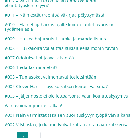
#012 – Vaikuttavatko ohjaajan ennakkotiedot
etsintätyöskentelyyn?
#011 – Näin estät treenipäiväkirjaa pölyttymästä
#010 – Eläinetsijäharrastajalle koiran luotettavuus on
sydämen asia
#009 – Huikea hajumuisti – uhka ja mahdollisuus
#008 – Hukkakoira voi auttaa susialueella monin tavoin
#007 Odotukset ohjaavat etsintää
#006 Tiedätkö, mitä etsit?
#005 – Tuplasokot valmentavat tosietsintään
#004 Clever Hans – löysikö kätkön koirasi vai sinä?
#003 – Jäljennosto ei ole lottoarvonta vaan koulutuskysymys
Vainuvoiman podcast alkaa!
#001 Näin varmistat tasaisen suorituskyvyn työpäivän aikana
#002 Viisi asiaa, jotka motivoivat koiraa antamaan kaikkensa
←
2
→