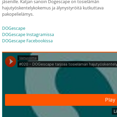
jäsenille. Katjan sanoin Dogescape on tosielämän
hajutyöskentelykokemus ja älynystyröitä kutkuttava
pakopelielämys.
DOGescape
DOGescape Instagramissa
DOGescape Facebookissa