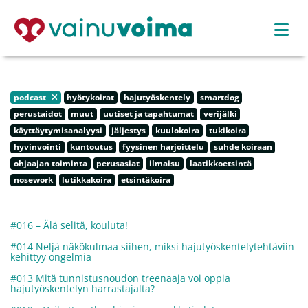
podcast
hyötykoirat
hajutyöskentely
smartdog
perustaidot
muut
uutiset ja tapahtumat
verijälki
käyttäytymisanalyysi
jäljestys
kuulokoira
tukikoira
hyvinvointi
kuntoutus
fyysinen harjoittelu
suhde koiraan
ohjaajan toiminta
perusasiat
ilmaisu
laatikkoetsintä
nosework
lutikkakoira
etsintäkoira
#016 – Älä selitä, kouluta!
#014 Neljä näkökulmaa siihen, miksi hajutyöskentelytehtäviin
kehittyy ongelmia
#013 Mitä tunnistusnoudon treenaaja voi oppia
hajutyöskentelyn harrastajalta?