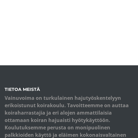
TIETOA MEISTÄ
Vainuvoima on turkulainen hajutyöskentelyyn
erikoistunut koirakoulu. Tavoitteemme on auttaa
koiraharrastajia ja eri alojen ammattilaisia
ottamaan koiran hajuaisti hyötykäyttöön.
Koulutuksemme perusta on monipuolinen
palkkioiden käyttö ja eläimen kokonaisvaltainen