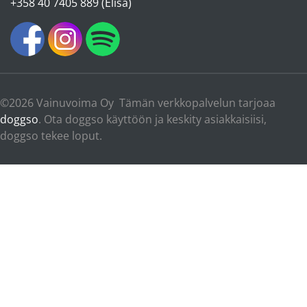
+358 40 7405 889 (Elisa)
©2026 Vainuvoima Oy Tämän verkkopalvelun tarjoaa
doggso
. Ota doggso käyttöön ja keskity asiakkaisiisi,
doggso tekee loput.