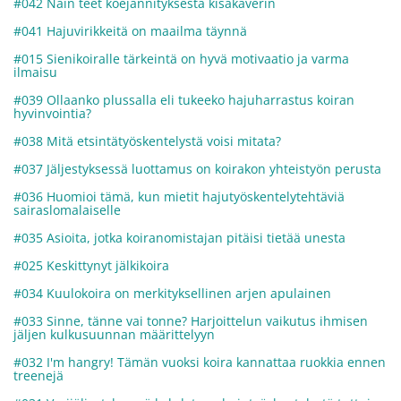
#042 Näin teet koejännityksestä kisakaverin
#041 Hajuvirikkeitä on maailma täynnä
#015 Sienikoiralle tärkeintä on hyvä motivaatio ja varma
ilmaisu
#039 Ollaanko plussalla eli tukeeko hajuharrastus koiran
hyvinvointia?
#038 Mitä etsintätyöskentelystä voisi mitata?
#037 Jäljestyksessä luottamus on koirakon yhteistyön perusta
#036 Huomioi tämä, kun mietit hajutyöskentelytehtäviä
sairaslomalaiselle
#035 Asioita, jotka koiranomistajan pitäisi tietää unesta
#025 Keskittynyt jälkikoira
#034 Kuulokoira on merkityksellinen arjen apulainen
#033 Sinne, tänne vai tonne? Harjoittelun vaikutus ihmisen
jäljen kulkusuunnan määrittelyyn
#032 I'm hangry! Tämän vuoksi koira kannattaa ruokkia ennen
treenejä