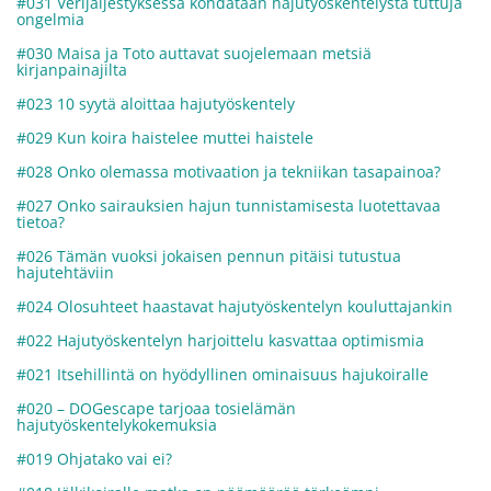
#031 Verijäljestyksessä kohdataan hajutyöskentelystä tuttuja
ongelmia
#030 Maisa ja Toto auttavat suojelemaan metsiä
kirjanpainajilta
#023 10 syytä aloittaa hajutyöskentely
#029 Kun koira haistelee muttei haistele
#028 Onko olemassa motivaation ja tekniikan tasapainoa?
#027 Onko sairauksien hajun tunnistamisesta luotettavaa
tietoa?
#026 Tämän vuoksi jokaisen pennun pitäisi tutustua
hajutehtäviin
#024 Olosuhteet haastavat hajutyöskentelyn kouluttajankin
#022 Hajutyöskentelyn harjoittelu kasvattaa optimismia
#021 Itsehillintä on hyödyllinen ominaisuus hajukoiralle
#020 – DOGescape tarjoaa tosielämän
hajutyöskentelykokemuksia
#019 Ohjatako vai ei?