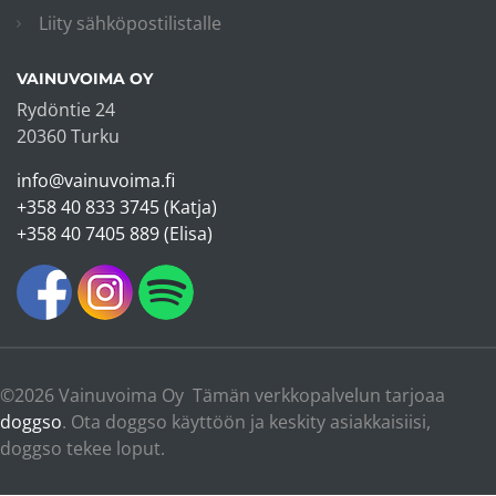
Liity sähköpostilistalle
VAINUVOIMA OY
Rydöntie 24
20360 Turku
info@vainuvoima.fi
+358 40 833 3745 (Katja)
+358 40 7405 889 (Elisa)
©2026 Vainuvoima Oy Tämän verkkopalvelun tarjoaa
doggso
. Ota doggso käyttöön ja keskity asiakkaisiisi,
doggso tekee loput.