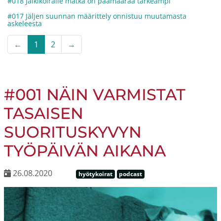
#018 Jälkikoiralle matka on päämäärää tärkeämpi
#017 Jäljen suunnan määrittely onnistuu muutamasta
askeleesta
←
1
2
→
#001 NÄIN VARMISTAT
TASAISEN
SUORITUSKYVYN
TYÖPÄIVÄN AIKANA
26.08.2020
hyötykoirat
podcast