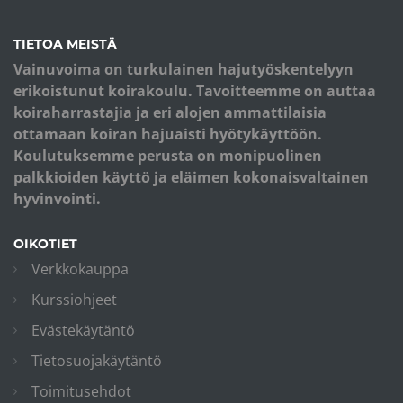
TIETOA MEISTÄ
Vainuvoima on turkulainen hajutyöskentelyyn
erikoistunut koirakoulu. Tavoitteemme on auttaa
koiraharrastajia ja eri alojen ammattilaisia
ottamaan koiran hajuaisti hyötykäyttöön.
Koulutuksemme perusta on monipuolinen
palkkioiden käyttö ja eläimen kokonaisvaltainen
hyvinvointi.
OIKOTIET
Verkkokauppa
Kurssiohjeet
Evästekäytäntö
Tietosuojakäytäntö
Toimitusehdot