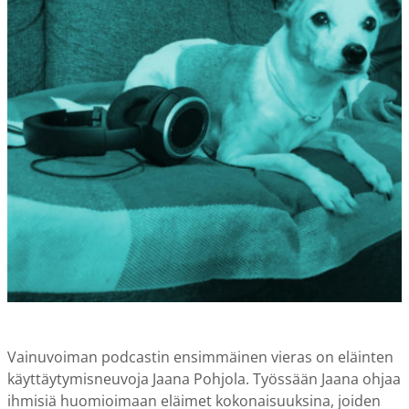
Vainuvoiman podcastin ensimmäinen vieras on eläinten
käyttäytymisneuvoja Jaana Pohjola. Työssään Jaana ohjaa
ihmisiä huomioimaan eläimet kokonaisuuksina, joiden