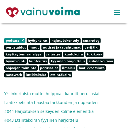
podcast
hyötykoirat
hajutyöskentely
smartdog
perustaidot
muut
uutiset ja tapahtumat
verijälki
käyttäytymisanalyysi
jäljestys
kuulokoira
tukikoira
hyvinvointi
kuntoutus
fyysinen harjoittelu
suhde koiraan
ohjaajan toiminta
perusasiat
ilmaisu
laatikkoetsintä
nosework
lutikkakoira
etsintäkoira
Yksinkertaista muttei helppoa - kauniit perusasiat
Laatikkoetsintä haastaa tarkkuuden ja nopeuden
#044 Harjoituksen selkeyden kolme elementtiä
#043 Etsintäkoiran fyysinen harjoittelu