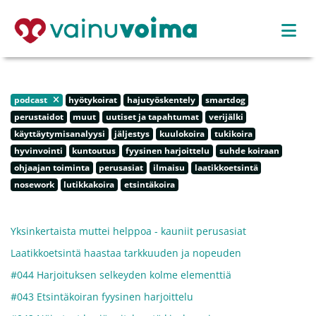
podcast
hyötykoirat
hajutyöskentely
smartdog
perustaidot
muut
uutiset ja tapahtumat
verijälki
käyttäytymisanalyysi
jäljestys
kuulokoira
tukikoira
hyvinvointi
kuntoutus
fyysinen harjoittelu
suhde koiraan
ohjaajan toiminta
perusasiat
ilmaisu
laatikkoetsintä
nosework
lutikkakoira
etsintäkoira
Yksinkertaista muttei helppoa - kauniit perusasiat
Laatikkoetsintä haastaa tarkkuuden ja nopeuden
#044 Harjoituksen selkeyden kolme elementtiä
#043 Etsintäkoiran fyysinen harjoittelu