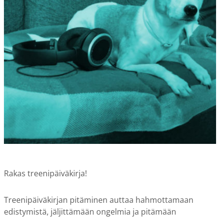
Rakas treenipäiväkirja!
Treenipäiväkirjan pitäminen auttaa hahmottamaan
edistymistä, jäljittämään ongelmia ja pitämään