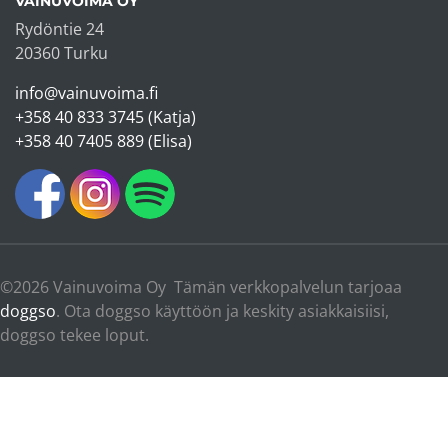
VAINUVOIMA OY
Rydöntie 24
20360 Turku
info@vainuvoima.fi
+358 40 833 3745 (Katja)
+358 40 7405 889 (Elisa)
©2026 Vainuvoima Oy Tämän verkkopalvelun tarjoaa
doggso
. Ota doggso käyttöön ja keskity asiakkaisiisi,
doggso tekee loput.