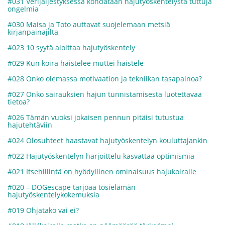
#031 Verijäljestyksessä kohdataan hajutyöskentelystä tuttuja
ongelmia
#030 Maisa ja Toto auttavat suojelemaan metsiä
kirjanpainajilta
#023 10 syytä aloittaa hajutyöskentely
#029 Kun koira haistelee muttei haistele
#028 Onko olemassa motivaation ja tekniikan tasapainoa?
#027 Onko sairauksien hajun tunnistamisesta luotettavaa
tietoa?
#026 Tämän vuoksi jokaisen pennun pitäisi tutustua
hajutehtäviin
#024 Olosuhteet haastavat hajutyöskentelyn kouluttajankin
#022 Hajutyöskentelyn harjoittelu kasvattaa optimismia
#021 Itsehillintä on hyödyllinen ominaisuus hajukoiralle
#020 – DOGescape tarjoaa tosielämän
hajutyöskentelykokemuksia
#019 Ohjatako vai ei?