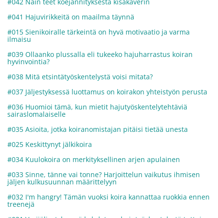
#042 Näin teet koejännityksestä kisakaverin
#041 Hajuvirikkeitä on maailma täynnä
#015 Sienikoiralle tärkeintä on hyvä motivaatio ja varma
ilmaisu
#039 Ollaanko plussalla eli tukeeko hajuharrastus koiran
hyvinvointia?
#038 Mitä etsintätyöskentelystä voisi mitata?
#037 Jäljestyksessä luottamus on koirakon yhteistyön perusta
#036 Huomioi tämä, kun mietit hajutyöskentelytehtäviä
sairaslomalaiselle
#035 Asioita, jotka koiranomistajan pitäisi tietää unesta
#025 Keskittynyt jälkikoira
#034 Kuulokoira on merkityksellinen arjen apulainen
#033 Sinne, tänne vai tonne? Harjoittelun vaikutus ihmisen
jäljen kulkusuunnan määrittelyyn
#032 I'm hangry! Tämän vuoksi koira kannattaa ruokkia ennen
treenejä