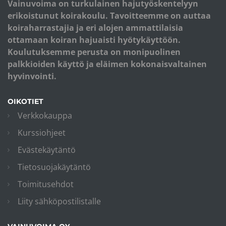
Vainuvoima on turkulainen hajutyöskentelyyn
erikoistunut koirakoulu. Tavoitteemme on auttaa
koiraharrastajia ja eri alojen ammattilaisia
ottamaan koiran hajuaisti hyötykäyttöön.
Koulutuksemme perusta on monipuolinen
palkkioiden käyttö ja eläimen kokonaisvaltainen
hyvinvointi.
OIKOTIET
Verkkokauppa
Kurssiohjeet
Evästekäytäntö
Tietosuojakäytäntö
Toimitusehdot
Liity sähköpostilistalle