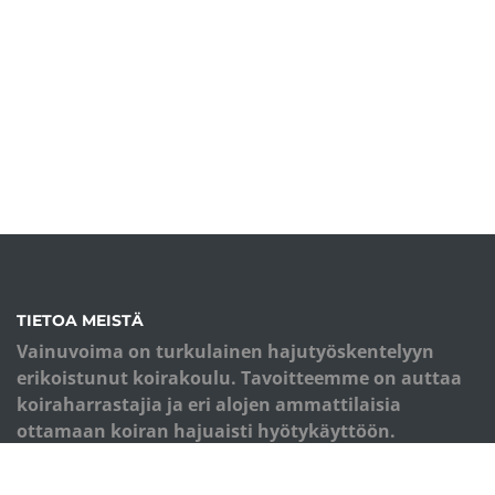
TIETOA MEISTÄ
Vainuvoima on turkulainen hajutyöskentelyyn
erikoistunut koirakoulu. Tavoitteemme on auttaa
koiraharrastajia ja eri alojen ammattilaisia
ottamaan koiran hajuaisti hyötykäyttöön.
Koulutuksemme perusta on monipuolinen
palkkioiden käyttö ja eläimen kokonaisvaltainen