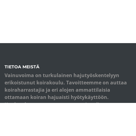
TIETOA MEISTÄ
Vainuvoima on turkulainen hajutyöskentelyyn
erikoistunut koirakoulu. Tavoitteemme on auttaa
koiraharrastajia ja eri alojen ammattilaisia
ottamaan koiran hajuaisti hyötykäyttöön.
Koulutuksemme perusta on monipuolinen
palkkioiden käyttö ja eläimen kokonaisvaltainen
hyvinvointi.
OIKOTIET