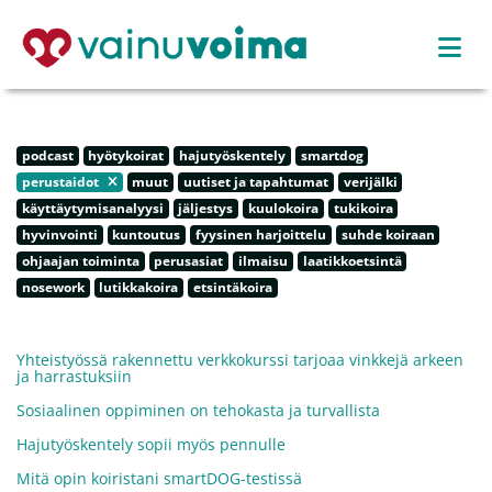
podcast
hyötykoirat
hajutyöskentely
smartdog
perustaidot
muut
uutiset ja tapahtumat
verijälki
käyttäytymisanalyysi
jäljestys
kuulokoira
tukikoira
hyvinvointi
kuntoutus
fyysinen harjoittelu
suhde koiraan
ohjaajan toiminta
perusasiat
ilmaisu
laatikkoetsintä
nosework
lutikkakoira
etsintäkoira
Yhteistyössä rakennettu verkkokurssi tarjoaa vinkkejä arkeen
ja harrastuksiin
Sosiaalinen oppiminen on tehokasta ja turvallista
Hajutyöskentely sopii myös pennulle
Mitä opin koiristani smartDOG-testissä