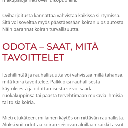
makupaloja heti oven ulkopuolella.
Oviharjoitusta kannattaa vahvistaa kaikissa siirtymissä.
Sitä voi soveltaa myös päästäessään koiran ulos autosta.
Näin parannat koiran turvallisuutta.
ODOTA – SAAT, MITÄ
TAVOITTELET
Itsehillintää ja rauhallisuutta voi vahvistaa millä tahansa,
mitä koira tavoittelee. Palkkioksi rauhallisesta
käytöksestä ja odottamisesta se voi saada
ruokakuppinsa tai päästä tervehtimään mukavia ihmisiä
tai toisia koiria.
Mieti etukäteen, millainen käytös on riittävän rauhallista.
Aluksi voit odottaa koiran seisovan aloillaan kaikki tassut