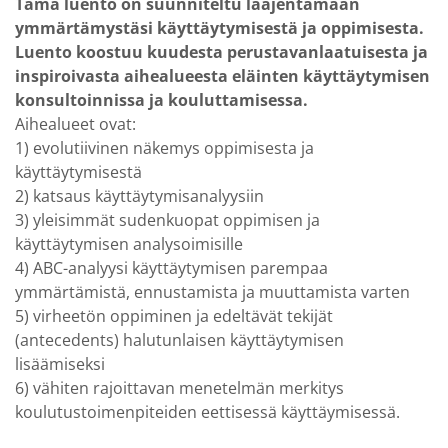
Tämä luento on suunniteltu laajentamaan
ymmärtämystäsi käyttäytymisestä ja oppimisesta.
Luento koostuu kuudesta perustavanlaatuisesta ja
inspiroivasta aihealueesta eläinten käyttäytymisen
konsultoinnissa ja kouluttamisessa.
Aihealueet ovat:
1) evolutiivinen näkemys oppimisesta ja
käyttäytymisestä
2) katsaus käyttäytymisanalyysiin
3) yleisimmät sudenkuopat oppimisen ja
käyttäytymisen analysoimisille
4) ABC-analyysi käyttäytymisen parempaa
ymmärtämistä, ennustamista ja muuttamista varten
5) virheetön oppiminen ja edeltävät tekijät
(antecedents) halutunlaisen käyttäytymisen
lisäämiseksi
6) vähiten rajoittavan menetelmän merkitys
koulutustoimenpiteiden eettisessä käyttäymisessä.