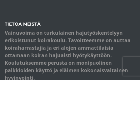
TIETOA MEISTÄ
Vainuvoima on turkulainen hajutyöskentelyyn
erikoistunut koirakoulu. Tavoitteemme on auttaa
koiraharrastajia ja eri alojen ammattilaisia
ottamaan koiran hajuaisti hyötykäyttöön.
Koulutuksemme perusta on monipuolinen
palkkioiden käyttö ja eläimen kokonaisvaltainen
hyvinvointi.
OIKOTIET
Verkkokauppa
Kurssiohjeet
Evästekäytäntö
Tietosuojakäytäntö