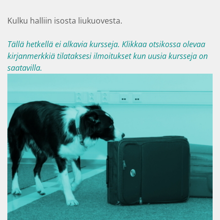
Kulku halliin isosta liukuovesta.
Tällä hetkellä ei alkavia kursseja. Klikkaa otsikossa olevaa
kirjanmerkkiä tilataksesi ilmoitukset kun uusia kursseja on
saatavilla.