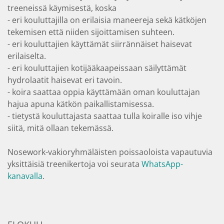
treeneissä käymisestä, koska
- eri kouluttajilla on erilaisia maneereja sekä kätköjen
tekemisen että niiden sijoittamisen suhteen.
- eri kouluttajien käyttämät siirrännäiset haisevat
erilaiselta.
- eri kouluttajien kotijääkaapeissaan säilyttämät
hydrolaatit haisevat eri tavoin.
- koira saattaa oppia käyttämään oman kouluttajan
hajua apuna kätkön paikallistamisessa.
- tietystä kouluttajasta saattaa tulla koiralle iso vihje
siitä, mitä ollaan tekemässä.
Nosework-vakioryhmäläisten poissaoloista vapautuvia
yksittäisiä treenikertoja voi seurata
WhatsApp-
kanavalla
.