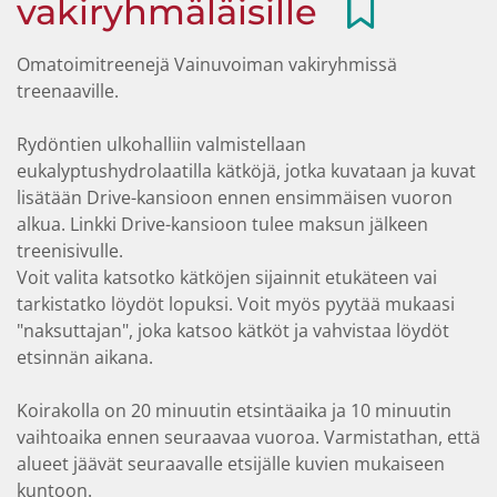
vakiryhmäläisille
Omatoimitreenejä Vainuvoiman vakiryhmissä
treenaaville.
Rydöntien ulkohalliin valmistellaan
eukalyptushydrolaatilla kätköjä, jotka kuvataan ja kuvat
lisätään Drive-kansioon ennen ensimmäisen vuoron
alkua. Linkki Drive-kansioon tulee maksun jälkeen
treenisivulle.
Voit valita katsotko kätköjen sijainnit etukäteen vai
tarkistatko löydöt lopuksi. Voit myös pyytää mukaasi
"naksuttajan", joka katsoo kätköt ja vahvistaa löydöt
etsinnän aikana.
Koirakolla on 20 minuutin etsintäaika ja 10 minuutin
vaihtoaika ennen seuraavaa vuoroa. Varmistathan, että
alueet jäävät seuraavalle etsijälle kuvien mukaiseen
kuntoon.