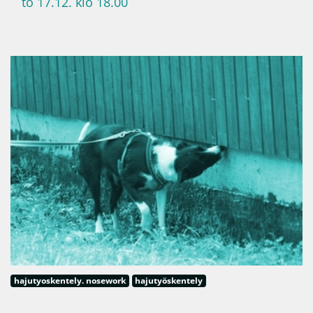
to 17.12. klo 18.00
hajutyoskentely. nosework
hajutyöskentely