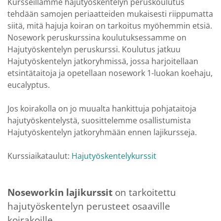
Kursseillamme hajutyöskentelyn peruskoulutus
tehdään samojen periaatteiden mukaisesti riippumatta
siitä, mitä hajuja koiran on tarkoitus myöhemmin etsiä.
Nosework peruskurssina koulutuksessamme on
Hajutyöskentelyn peruskurssi. Koulutus jatkuu
Hajutyöskentelyn jatkoryhmissä, jossa harjoitellaan
etsintätaitoja ja opetellaan nosework 1-luokan koehaju,
eucalyptus.
Jos koirakolla on jo muualta hankittuja pohjataitoja
hajutyöskentelystä, suosittelemme osallistumista
Hajutyöskentelyn jatkoryhmään ennen lajikursseja.
Kurssiaikataulut:
Hajutyöskentelykurssit
Noseworkin lajikurssit
on tarkoitettu
hajutyöskentelyn perusteet osaaville
koirakoille.