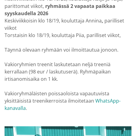
parittomat viikot,
ryhmässä 2 vapaata paikkaa
syyskaudella 2026
Keskiviikkoisin klo 18/19, kouluttaja Annina
,
parilliset
viikot
Torstaisin klo 18/19, kouluttaja Piia, parilliset viikot,
Täynnä olevaan ryhmään voi ilmoittautua jonoon.
Vakioryhmien treenit laskutetaan neljä treeniä
kerrallaan (98 eur / laskutuserä). Ryhmäpaikan
irtisanomisaika on 1 kk.
Vakioryhmäläisten poissaoloista vapautuvista
yksittäisistä treenikerroista ilmoitetaan
WhatsApp-
kanavalla
.