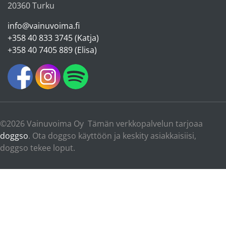
20360 Turku
info@vainuvoima.fi
+358 40 833 3745 (Katja)
+358 40 7405 889 (Elisa)
©2026 Vainuvoima Oy Tämän verkkopalvelun tarjoaa
doggso
. Ota doggso käyttöön ja keskity asiakkaisiisi,
doggso tekee loput.