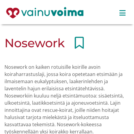
Nosework
Nosework on kaiken rotuisille koirille avoin
koiraharrastuslaji, jossa koira opetetaan etsimään ja
ilmaisemaan eukalyptuksen, laakerinlehden ja
laventelin hajun erilaisissa etsintätehtävissä.
Noseworkiin kuuluu neljä etsintämuotoa: sisäetsintä,
ulkoetsintä, laatikkoetsintä ja ajoneuvoetsintä. Lajin
innoittajina ovat rescue-koirat, joille niiden hoitajat
halusivat tarjota mielekästä ja itseluottamusta
kasvattavaa tekemistä. Nosework-kokeessa
työskennellään yksi koirakko kerrallaan.