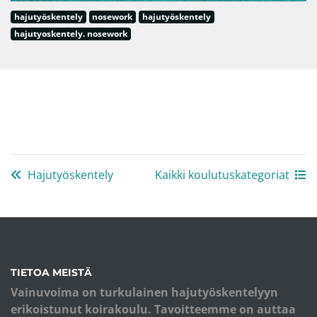
hajutyöskentely
nosework
hajutyöskentely
hajutyoskentely. nosework
Hajutyöskentely
Kaikki koulutuskategoriat
TIETOA MEISTÄ
Vainuvoima on turkulainen hajutyöskentelyyn
erikoistunut koirakoulu. Tavoitteemme on auttaa