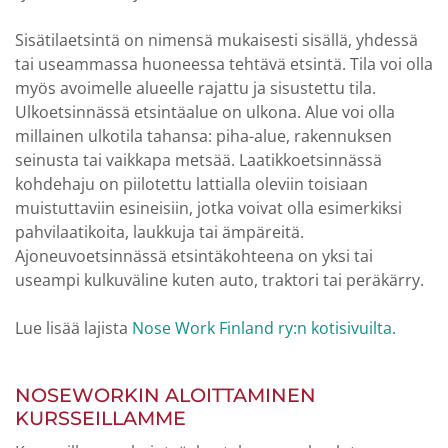
Sisätilaetsintä on nimensä mukaisesti sisällä, yhdessä
tai useammassa huoneessa tehtävä etsintä. Tila voi olla
myös avoimelle alueelle rajattu ja sisustettu tila.
Ulkoetsinnässä etsintäalue on ulkona. Alue voi olla
millainen ulkotila tahansa: piha-alue, rakennuksen
seinusta tai vaikkapa metsää. Laatikkoetsinnässä
kohdehaju on piilotettu lattialla oleviin toisiaan
muistuttaviin esineisiin, jotka voivat olla esimerkiksi
pahvilaatikoita, laukkuja tai ämpäreitä.
Ajoneuvoetsinnässä etsintäkohteena on yksi tai
useampi kulkuväline kuten auto, traktori tai peräkärry.
Lue lisää lajista
Nose Work Finland ry:n kotisivuilta
.
NOSEWORKIN ALOITTAMINEN
KURSSEILLAMME