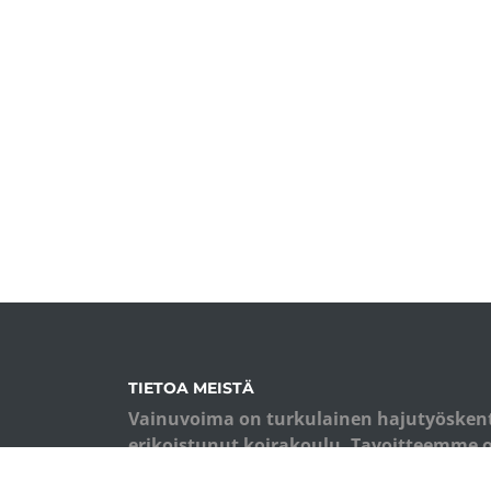
TIETOA MEISTÄ
Vainuvoima on turkulainen hajutyösken
erikoistunut koirakoulu. Tavoitteemme 
koiraharrastajia ja eri alojen ammattila