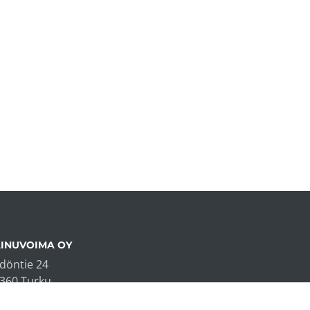
INUVOIMA OY
döntie 24
360 Turku
fo@vainuvoima.fi