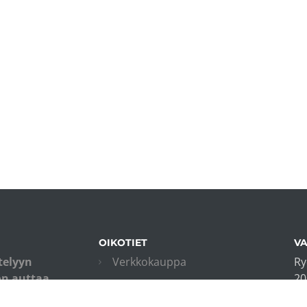
OIKOTIET
VA
telyyn
Verkkokauppa
Ry
on auttaa
20
Kurssiohjeet
isia ottamaan
in