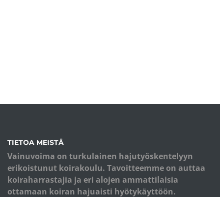
TIETOA MEISTÄ
Vainuvoima on turkulainen hajutyöskentelyyn
erikoistunut koirakoulu. Tavoitteemme on auttaa
koiraharrastajia ja eri alojen ammattilaisia
ottamaan koiran hajuaisti hyötykäyttöön.
Koulutuksemme perusta on monipuolinen
palkkioiden käyttö ja eläimen kokonaisvaltainen