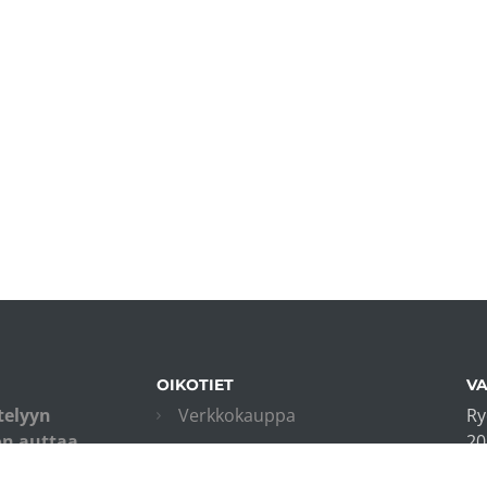
OIKOTIET
VA
telyyn
Verkkokauppa
Ry
on auttaa
20
Kurssiohjeet
isia ottamaan
in