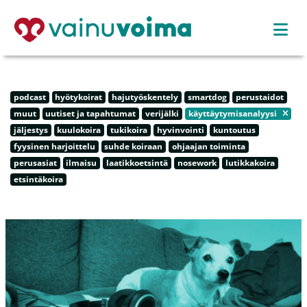
podcast
hyötykoirat
hajutyöskentely
smartdog
perustaidot
muut
uutiset ja tapahtumat
verijälki
käyttäytymisanalyysi
jäljestys
kuulokoira
tukikoira
hyvinvointi
kuntoutus
fyysinen harjoittelu
suhde koiraan
ohjaajan toiminta
perusasiat
ilmaisu
laatikkoetsintä
nosework
lutikkakoira
etsintäkoira