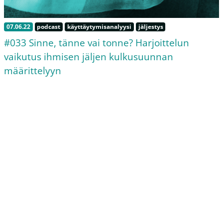
07.06.22
podcast
käyttäytymisanalyysi
jäljestys
#033 Sinne, tänne vai tonne? Harjoittelun
vaikutus ihmisen jäljen kulkusuunnan
määrittelyyn