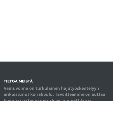
TIETOA MEISTÄ
Vainuvoima on turkulainen hajutyöskentelyyn
erikoistunut koirakoulu. Tavoitteemme on auttaa
koiraharrastajia ja eri alojen ammattilaisia
ottamaan koiran hajuaisti hyötykäyttöön.
Koulutuksemme perusta on monipuolinen