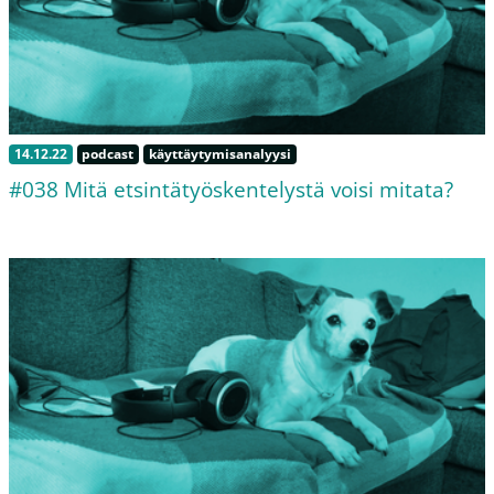
14.12.22
podcast
käyttäytymisanalyysi
#038 Mitä etsintätyöskentelystä voisi mitata?