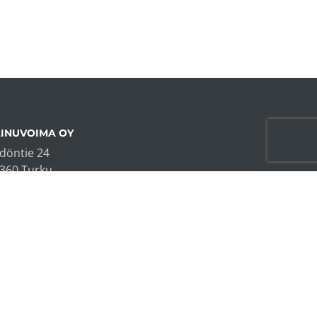
INUVOIMA OY
döntie 24
360 Turku
fo@vainuvoima.fi
58 40 833 3745 (Katja)
58 40 7405 889 (Elisa)