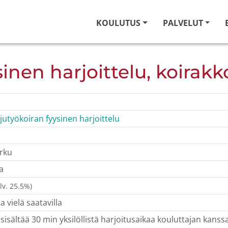
KOULUTUS
PALVELUT
inen harjoittelu, koirakk
jutyökoiran fyysinen harjoittelu
urku
a
alv. 25.5%)
a vielä saatavilla
sisältää 30 min yksilöllistä harjoitusaikaa kouluttajan kanssa