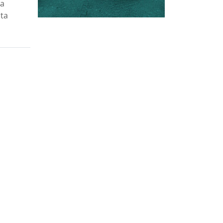
ua
sta