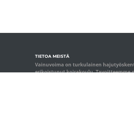
TIETOA MEISTÄ
Vainuvoima on turkulainen hajutyösken
erikoistunut koirakoulu. Tavoitteemme 
koiraharrastajia ja eri alojen ammattila
koiran hajuaisti hyötykäyttöön. Koulu
perusta on monipuolinen palkkioiden käy
eläimen kokonaisvaltainen hyvinvointi.