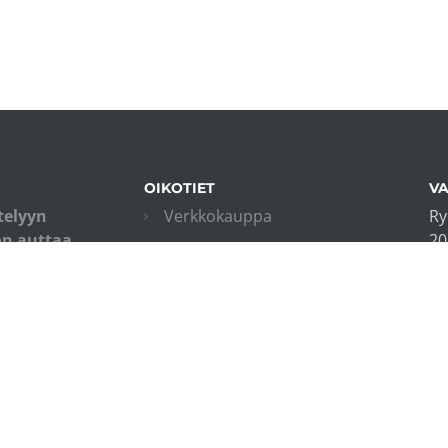
OIKOTIET
VA
telyyn
Verkkokauppa
Ry
on auttaa
20
Kurssiohjeet
isia ottamaan
in
Evästekäytäntö
tuksemme
+3
ttö ja
Tietosuojakäytäntö
+3
Toimitusehdot
Liity sähköpostilistalle