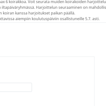
x 6 koirakkoa. Voit seurata muiden koirakoiden harjoittel
ä iltapäiväryhmässä. Harjoittelun seuraaminen on mahdolli
koiran kanssa harjoitukset paikan päällä.
ttavissa aiempiin koulutuspäiviin osallistuneille 5.7. asti.