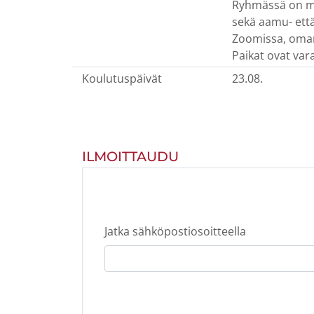
Ryhmässä on ma
sekä aamu- ett
Zoomissa, oman 
Paikat ovat vara
Koulutuspäivät
23.08.
ILMOITTAUDU
Jatka sähköpostiosoitteella