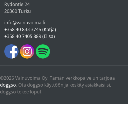
Rydöntie 24
20360 Turku
info@vainuvoima.fi
+358 40 833 3745 (Katja)
+358 40 7405 889 (Elisa)
©2026 Vainuvoima Oy Tämän verkkopalvelun tarjoaa
doggso
. Ota doggso käyttöön ja keskity asiakkaisiisi,
doggso tekee loput.