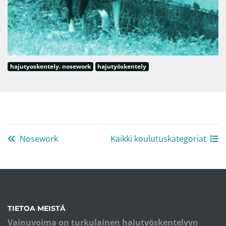
hajutyoskentely. nosework
hajutyöskentely
Nosework
Kaikki koulutuskategoriat
TIETOA MEISTÄ
Vainuvoima on turkulainen hajutyöskentelyyn